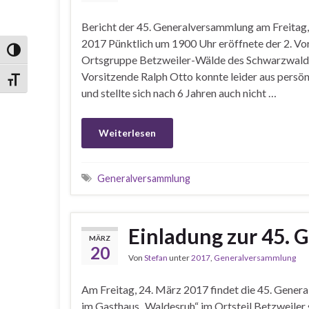
Bericht der 45. Generalversammlung am Freitag
2017 Pünktlich um 1900 Uhr eröffnete der 2. V
Umschalten auf hohe Kontraste
Ortsgruppe Betzweiler-Wälde des Schwarzwaldve
Vorsitzende Ralph Otto konnte leider aus persö
Schrift vergrößern
und stellte sich nach 6 Jahren auch nicht …
Weiterlesen
Generalversammlung
Einladung zur 45.
MÄRZ
20
Von
Stefan
unter
2017
,
Generalversammlung
Am Freitag, 24. März 2017 findet die 45. Gene
im Gasthaus „Waldesruh“ im Ortsteil Betzweiler