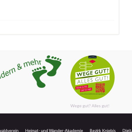
Wege gut? Alles gut!
aldverein
Heimat- und Wander-Akademie
Bezirk Kniebis
Digi