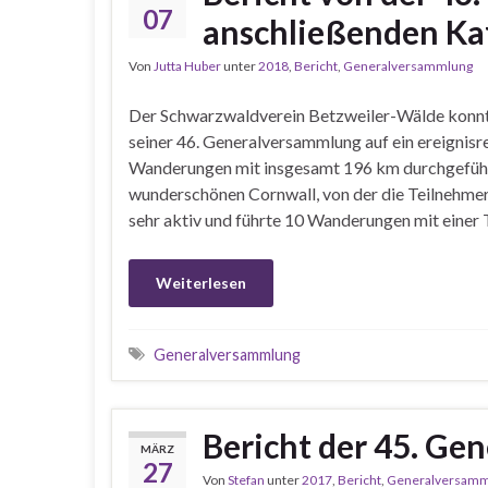
07
anschließenden Ka
Von
Jutta Huber
unter
2018
,
Bericht
,
Generalversammlung
Der Schwarzwaldverein Betzweiler-Wälde konnt
seiner 46. Generalversammlung auf ein ereignisre
Wanderungen mit insgesamt 196 km durchgeführ
wunderschönen Cornwall, von der die Teilnehme
sehr aktiv und führte 10 Wanderungen mit einer 
Weiterlesen
Generalversammlung
Bericht der 45. G
MÄRZ
27
Von
Stefan
unter
2017
,
Bericht
,
Generalversamm