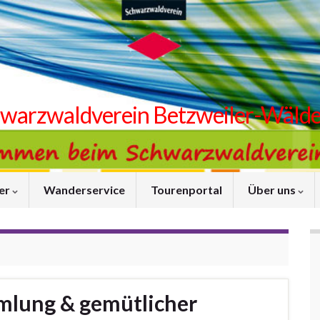
warzwaldverein Betzweiler-Wälde 
er
Wanderservice
Tourenportal
Über uns
mlung & gemütlicher