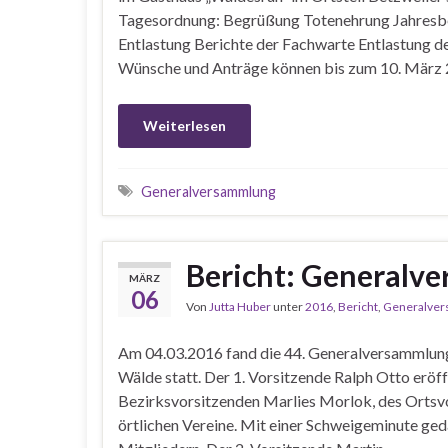
Tagesordnung: Begrüßung Totenehrung Jahresber
Entlastung Berichte der Fachwarte Entlastung 
Wünsche und Anträge können bis zum 10. März
Weiterlesen
Generalversammlung
Bericht: Generalv
MÄRZ
06
Von
Jutta Huber
unter
2016
,
Bericht
,
Generalve
Am 04.03.2016 fand die 44. Generalversammlun
Wälde statt. Der 1. Vorsitzende Ralph Otto erö
Bezirksvorsitzenden Marlies Morlok, des Ortsv
örtlichen Vereine. Mit einer Schweigeminute ge