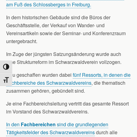
am Fuß des Schlossberges in Freiburg.
In dem historischen Gebäude sind die Büros der
Geschäftsstelle, der Verkauf von Wander- und
Vereinsartikeln sowie der Seminar- und Konferenzraum
untergebracht.
Im Zuge der jüngsten Satzungsänderung wurde auch
eine Strukturreform im Schwarzwaldverein vollzogen.
Umschalten auf hohe Kontraste
Neu geschaffen wurden dabei
fünf Ressorts, in denen die
Schrift vergrößern
Fachbereiche des Schwarzwaldvereins
, die thematisch
zusammen gehören, gebündelt sind.
Je eine Fachbereichsleitung vertritt das gesamte Ressort
im Vorstand des Schwarzwaldvereins.
In den
Fachbereichen
sind die grundlegenden
Tätigkeitsfelder des Schwarzwaldvereins
durch alle