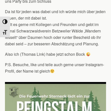
uns Party bis zum Schluss
Da ist für jeden was dabei und ich würde mich über jeden
freuen, der mit dabei ist.
Umschalten auf hohe Kontraste
Teilt es gerne mit Kollegen und Freunden und gebt im
Kanal Schwarzwaldverein Betzweiler Wälde „Wandern
Schrift vergrößern
fesselt“ über Daumen hoch oder runter Bescheid ob ihr
dabei seid – zur besseren Abschätzung und Planung.
Also ich (Thomas Link) habe jetzt schon Bock
P.S. Besuche, like und teile auch gerne unser Instagram-
Profil, der Name ist gleich