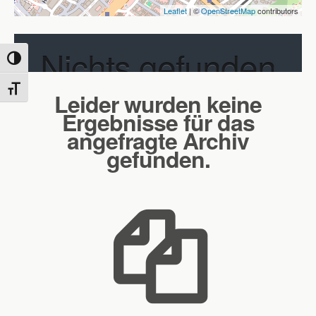
Leaflet
| ©
OpenStreetMap
contributors
Nichts gefunden
Umschalten auf hohe Kontraste
Schrift vergrößern
Leider wurden keine
Ergebnisse für das
angefragte Archiv
gefunden.