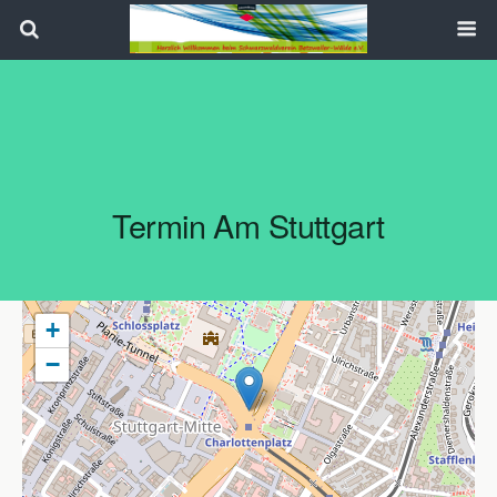
Search
Termin Am
Stuttgart
+
−