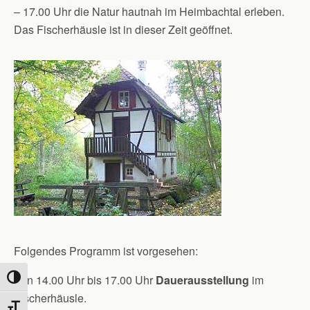
– 17.00 Uhr die Natur hautnah im Heimbachtal erleben.
Das Fischerhäusle ist in dieser Zeit geöffnet.
Folgendes Programm ist vorgesehen:
Von 14.00 Uhr bis 17.00 Uhr
Dauerausstellung
im
Umschalten auf hohe Kontraste
Fischerhäusle.
Schrift vergrößern