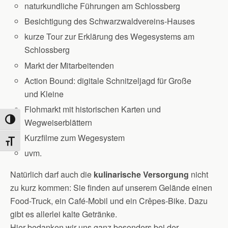
naturkundliche Führungen am Schlossberg
Besichtigung des Schwarzwaldvereins-Hauses
kurze Tour zur Erklärung des Wegesystems am
Schlossberg
Markt der Mitarbeitenden
Action Bound: digitale Schnitzeljagd für Große
und Kleine
Flohmarkt mit historischen Karten und
Umschalten auf hohe Kontraste
Wegweiserblättern
Kurzfilme zum Wegesystem
Schrift vergrößern
uvm.
Natürlich darf auch die
kulinarische Versorgung
nicht
zu kurz kommen: Sie finden auf unserem Gelände einen
Food-Truck, ein Café-Mobil und ein Crêpes-Bike. Dazu
gibt es allerlei kalte Getränke.
Hier bedanken wir uns ganz besonders bei der