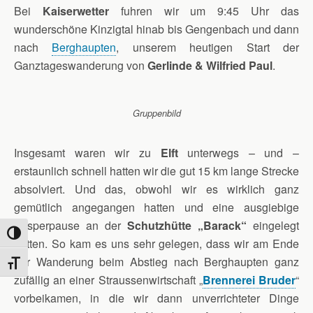
Bei
Kaiserwetter
fuhren wir um 9:45 Uhr das
wunderschöne Kinzigtal hinab bis Gengenbach und dann
nach
Berghaupten
, unserem heutigen Start der
Ganztageswanderung von
Gerlinde & Wilfried Paul
.
Gruppenbild
Insgesamt waren wir zu
Elft
unterwegs – und –
erstaunlich schnell hatten wir die gut 15 km lange Strecke
absolviert. Und das, obwohl wir es wirklich ganz
gemütlich angegangen hatten und eine ausgiebige
Vesperpause an der
Schutzhütte „Barack“
eingelegt
Umschalten auf hohe Kontraste
hatten. So kam es uns sehr gelegen, dass wir am Ende
der Wanderung beim Abstieg nach Berghaupten ganz
Schrift vergrößern
zufällig an einer Straussenwirtschaft „
Brennerei Bruder
“
vorbeikamen, in die wir dann unverrichteter Dinge