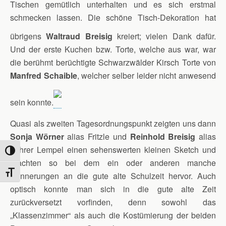
Tischen gemütlich unterhalten und es sich erstmal
schmecken lassen. Die schöne Tisch-Dekoration hat
übrigens
Waltraud Breisig
kreiert;
vielen Dank dafür.
Und der erste Kuchen bzw. Torte, welche aus war, war
die berühmt berüchtigte Schwarzwälder Kirsch Torte von
Manfred Schaible
, welcher selber leider nicht anwesend
sein konnte.
Quasi als zweiten Tagesordnungspunkt zeigten uns dann
Sonja Wörner
alias Fritzle und
Reinhold Breisig
alias
Lehrer Lempel einen sehenswerten kleinen Sketch und
Umschalten auf hohe Kontraste
brachten so bei dem ein oder anderen manche
Schrift vergrößern
Erinnerungen an die gute alte Schulzeit hervor. Auch
optisch konnte man sich in die gute alte Zeit
zurückversetzt vorfinden, denn sowohl das
„Klassenzimmer“ als auch die Kostümierung der beiden