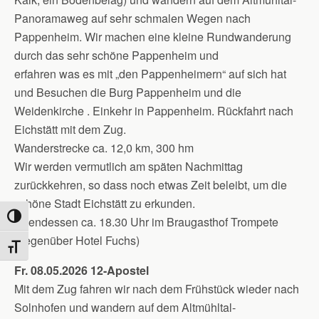
Panoramaweg auf sehr schmalen Wegen nach
Pappenheim. Wir machen eine kleine Rundwanderung
durch das sehr schöne Pappenheim und
erfahren was es mit „den Pappenheimern“ auf sich hat
und Besuchen die Burg Pappenheim und die
Weidenkirche . Einkehr in Pappenheim. Rückfahrt nach
Eichstätt mit dem Zug.
Wanderstrecke ca. 12,0 km, 300 hm
Wir werden vermutlich am späten Nachmittag
zurückkehren, so dass noch etwas Zeit beleibt, um die
schöne Stadt Eichstätt zu erkunden.
Umschalten auf hohe Kontraste
Abendessen ca. 18.30 Uhr im Braugasthof Trompete
(gegenüber Hotel Fuchs)
Schrift vergrößern
Fr. 08.05.2026 12-Apostel
Mit dem Zug fahren wir nach dem Frühstück wieder nach
Solnhofen und wandern auf dem Altmühltal-