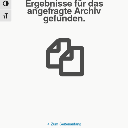
Ergebnisse für das
Umschalten auf hohe Kontraste
angefragte Archiv
gefunden.
Schrift vergrößern
Zum Seitenanfang