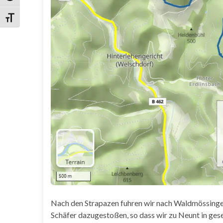
Schrift vergrößern
Nach den Strapazen fuhren wir nach Waldmössingen 
Schäfer dazugestoßen, so dass wir zu Neunt in ges