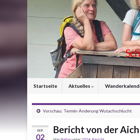
Sch
Startseite
Aktuelles
Wanderkalend
Vorschau: Termin-Änderung Wutachschlucht
Bericht von der Aic
SEP.
02
Von
Stefan
unter
2024
,
Bericht