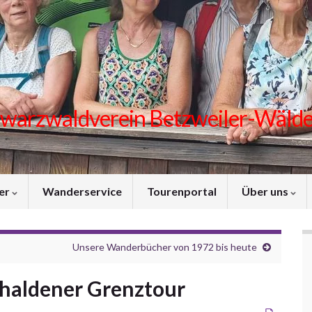
warzwaldverein Betzweiler-Wälde 
er
Wanderservice
Tourenportal
Über uns
Unsere Wanderbücher von 1972 bis heute
hhaldener Grenztour