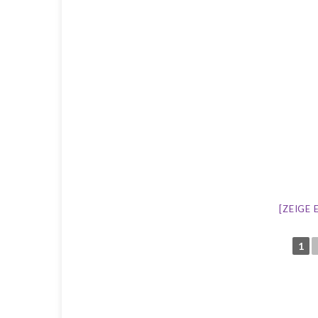
SWV Hauptverein
Jugend im Schwarzw
(C)2014-2026 Schwarzwaldverein Betzweiler-Wälde e.V.
Powered by Stefan