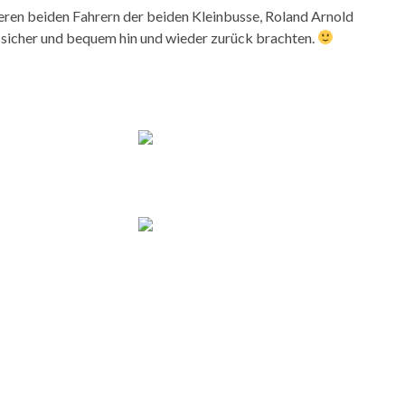
eren beiden Fahrern der beiden Kleinbusse, Roland Arnold
 sicher und bequem hin und wieder zurück brachten.
EINE SLIDESHOW]
2
...
4
►