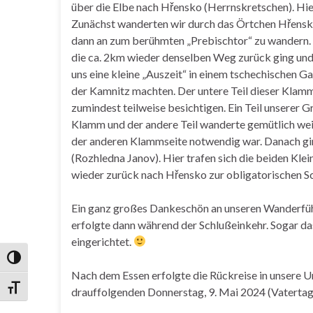
über die Elbe nach Hřensko (Herrnskretschen). Hi
Zunächst wanderten wir durch das Örtchen Hřensko
dann an zum berühmten „Prebischtor“ zu wandern. H
die ca. 2km wieder denselben Weg zurück ging und
uns eine kleine „Auszeit“ in einem tschechischen Ga
der Kamnitz machten. Der untere Teil dieser Klamm
zumindest teilweise besichtigen. Ein Teil unserer 
Klamm und der andere Teil wanderte gemütlich weite
der anderen Klammseite notwendig war. Danach gi
(Rozhledna Janov). Hier trafen sich die beiden K
wieder zurück nach Hřensko zur obligatorischen S
Ein ganz großes Dankeschön an unseren Wanderfüh
erfolgte dann während der Schlußeinkehr. Sogar d
eingerichtet.
Umschalten auf hohe Kontraste
Nach dem Essen erfolgte die Rückreise in unsere U
Schrift vergrößern
drauffolgenden Donnerstag, 9. Mai 2024 (Vatertag