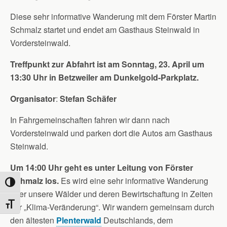
Diese sehr informative Wanderung mit dem Förster Martin
Schmalz startet und endet am Gasthaus Steinwald in
Vordersteinwald.
Treffpunkt zur Abfahrt ist am Sonntag, 23. April um
13:30 Uhr in Betzweiler am Dunkelgold-Parkplatz.
Organisator
:
Stefan
Schäfer
In Fahrgemeinschaften fahren wir dann nach
Vordersteinwald und parken dort die Autos am Gasthaus
Steinwald.
Um 14:00 Uhr geht es unter Leitung von Förster
Schmalz los.
Es wird eine sehr informative Wanderung
Umschalten auf hohe Kontraste
über unsere Wälder und deren Bewirtschaftung in Zeiten
Schrift vergrößern
der „Klima-Veränderung“. Wir wandern gemeinsam durch
den ältesten
Plenterwald
Deutschlands, dem