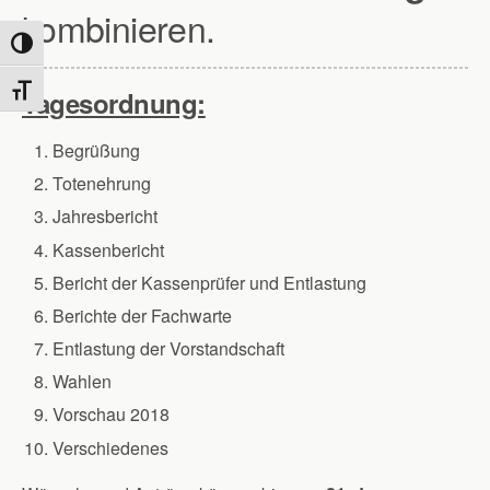
kombinieren.
Umschalten auf hohe Kontraste
Schrift vergrößern
Tagesordnung:
Begrüßung
Totenehrung
Jahresbericht
Kassenbericht
Bericht der Kassenprüfer und Entlastung
Berichte der Fachwarte
Entlastung der Vorstandschaft
Wahlen
Vorschau 2018
Verschiedenes