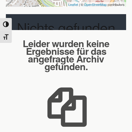
Leaflet
| ©
OpenStreetMap
contributors
Nichts gefunden
Umschalten auf hohe Kontraste
Schrift vergrößern
Leider wurden keine
Ergebnisse für das
angefragte Archiv
gefunden.