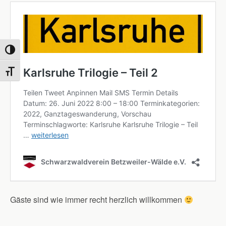
Umschalten auf hohe Kontraste
Schrift vergrößern
Gäste sind wie immer recht herzlich willkommen