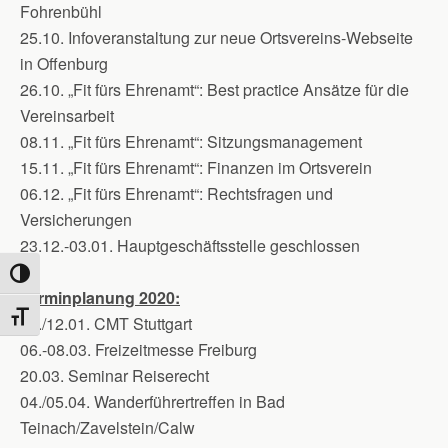
Fohrenbühl
25.10. Infoveranstaltung zur neue Ortsvereins-Webseite
in Offenburg
26.10. „Fit fürs Ehrenamt“: Best practice Ansätze für die
Vereinsarbeit
08.11. „Fit fürs Ehrenamt“: Sitzungsmanagement
15.11. „Fit fürs Ehrenamt“: Finanzen im Ortsverein
06.12. „Fit fürs Ehrenamt“: Rechtsfragen und
Versicherungen
23.12.-03.01. Hauptgeschäftsstelle geschlossen
Umschalten auf hohe Kontraste
Terminplanung 2020:
Schrift vergrößern
11./12.01. CMT Stuttgart
06.-08.03. Freizeitmesse Freiburg
20.03. Seminar Reiserecht
04./05.04. Wanderführertreffen in Bad
Teinach/Zavelstein/Calw