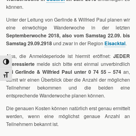
können.
Unter der Leitung von Gerlinde & Wilfried Paul planen wir
eine einwöchige Wanderwoche in der letzten
Septemberwoche 2018, also vom Samstag 22.09. bis
Samstag 29.09.2918
und zwar in der Region
Eisacktal
.
Alss, die Anmeldeperiode ist hiermit eröffnet:
JEDER
Umschalten auf hohe Kontraste
Interessierte
melde sich bitte erst einmal unverbindlich
bei Gerlinde & Wilfried Paul unter 0 74 55 – 574
an,
Schrift vergrößern
damit wir einen Überblick über die Anzahl der möglichen
Teilnehmer bekommen und die beiden eine
entsprechende Wanderwoche planen können.
Die genauen Kosten können natürlich erst genau ermittelt
werden, wenn eine möglichst genaue Anzahl an
Teilnehmern bekannt ist.